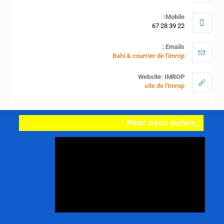
Mobile:
22 39 28 67
Emails :
Bahi & courrier de l'imrop
Website: IMROP
site de l'Imrop
ٍPour nous suivre