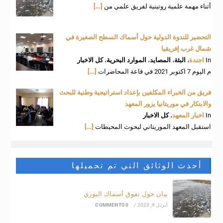
أثناء مهمة علمية روتينية لفريق علمي من
[…]
التحضير للندوة الدولية حول أسماك السطح الصغيرة في
شمال غرب إفريقيا
In
اجندة
،
البئة
،
المصايد
،
الموارد البحرية
،
كل الاخبار
م اليوم 7 اكتوبر 2021 في قاعة المحاضرات
[…]
فريق من الخبراء المكلفين بإعداد استراتيجية وطنية للبحث
والابتكار في موريتانيا يزور المعهد
In
اخبار المعهد
،
كل الاخبار
استقبل المعهد الموريتاني لبحوث المحيطات
[…]
أحدث الوثائق التي تم تحميلها
بيان حول نفوق أسماك البوري
أبريل 9, 2023
/
0 COMMENTS