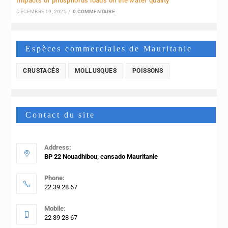
Impacts of phosphorus loads on the water quality
DÉCEMBRE 19, 2025
/
0 COMMENTAIRE
Espèces commerciales de Mauritanie
CRUSTACÉS
MOLLUSQUES
POISSONS
Contact du site
Address:
BP 22 Nouadhibou, cansado Mauritanie
Phone:
22 39 28 67
Mobile:
22 39 28 67