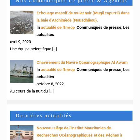
Nos Communiqués de presse & Agendas
Echouage massif de mulet noir (Mugil capurrii) dans
la baie d’Archimède (Nouadhibou).
In
actualité de l'Imrop
,
Communiqués de presse
,
Les
actualités
avril 9, 2023
Une équipe scientifique
[…]
Chavirement du Navire Océanographique Al Awam
In
actualité de l'Imrop
,
Communiqués de presse
,
Les
actualités
octobre 8, 2022
Au cours de la nuit du
[…]
Dernières actualités
Nouveau siège de l’institut Mauritanien de
Recherches Océanographiques et des Pêches à