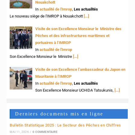
Nouakchott
In
actualité de l'Imrop
,
Les actualités
Le nouveau siège de l'IMROP à Nouakchott
[…]
Visite de son Excellence Monsieur le Ministre des
Pêches et des infrastructures maritimes et
portuaires à l’IMROP
In
actualité de l'Imrop
Son Excellence Monsieur le Ministre
[…]
Visite de son Excellence l’ambassadeur du Japon en
Mauritanie à l’IMROP
In
actualité de l'Imrop
,
Les actualités
Son Excellence Monsieur UCHIDA Tatsukunis,
[…]
Derniers documents mis en ligne
Bulletin Statistique 2025 : Le Secteur des Pêches en Chiffres
MAI 11, 2026
/
0 COMMENTAIRE