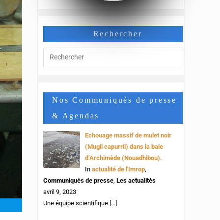
Rechercher
Nos Communiqués de presse
& Agendas
Echouage massif de mulet noir
(Mugil capurrii) dans la baie
d’Archimède (Nouadhibou).
In
actualité de l'Imrop
,
Communiqués de presse
,
Les actualités
avril 9, 2023
Une équipe scientifique
[…]