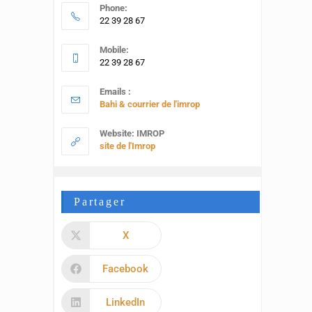
Phone:
22 39 28 67
Mobile:
22 39 28 67
Emails :
Bahi & courrier de l'imrop
Website: IMROP
site de l'Imrop
Partager
X
Facebook
LinkedIn