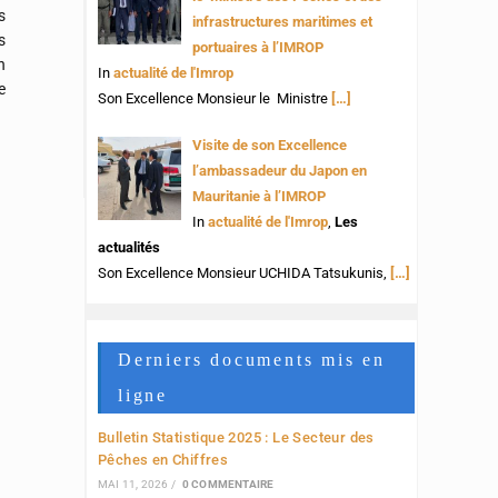
s
infrastructures maritimes et
s
portuaires à l’IMROP
n
In
actualité de l'Imrop
e
Son Excellence Monsieur le Ministre
[…]
Visite de son Excellence
l’ambassadeur du Japon en
Mauritanie à l’IMROP
In
actualité de l'Imrop
,
Les
actualités
Son Excellence Monsieur UCHIDA Tatsukunis,
[…]
Derniers documents mis en
ligne
Bulletin Statistique 2025 : Le Secteur des
Pêches en Chiffres
MAI 11, 2026
/
0 COMMENTAIRE