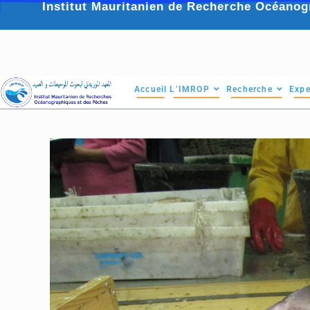
Institut Mauritanien de Recherche Océanog
Accueil
L’IMROP
Recherche
Expe