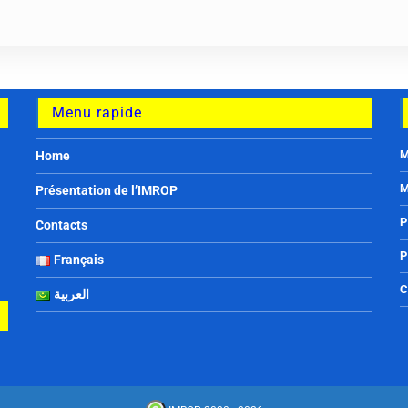
Menu rapide
M
Home
M
Présentation de l’IMROP
P
Contacts
P
Français
C
العربية