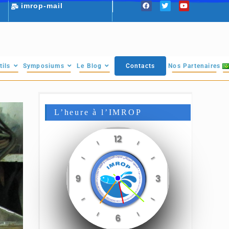
imrop-mail
tils
Symposiums
Le Blog
Contacts
Nos Partenaires
L’heure à l’IMROP