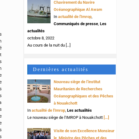
Chavirement du Navire
Océanographique Al Awam
In
actualité de l'Imrop
,
Communiqués de presse
,
Les
actualités
s
octobre 8, 2022
n
Au cours de la nuit du
[…]
é
t
s
n
Dernières actualités
e
e
Nouveau siège de l’institut
s
Mauritanien de Recherches
s
Océanographiques et des Pêches
a
à Nouakchott
s
In
actualité de l'Imrop
,
Les actualités
e
Le nouveau siège de l'IMROP à Nouakchott
[…]
e
s
Visite de son Excellence Monsieur
s
le Ministre des Pêches et des