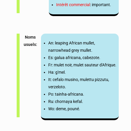
Intérêt commercial
: important.
Noms
An: leaping African mullet,
usuels:
narrowhead grey mullet.
Es: galua africana, cabezote.
Fr: mulet noir, mulet sauteur d'Afrique.
Ha: g'mel.
It: cefalo musino, mulettu pizzutu,
verzeloto.
Po: tainha-africana.
Ru: chornaya kefal.
Wo: deme, pouné.