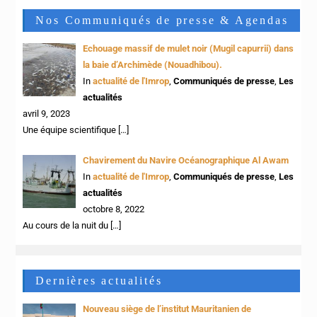
Nos Communiqués de presse & Agendas
Echouage massif de mulet noir (Mugil capurrii) dans
la baie d’Archimède (Nouadhibou).
In
actualité de l'Imrop
,
Communiqués de presse
,
Les
actualités
avril 9, 2023
Une équipe scientifique
[…]
Chavirement du Navire Océanographique Al Awam
In
actualité de l'Imrop
,
Communiqués de presse
,
Les
actualités
octobre 8, 2022
Au cours de la nuit du
[…]
Dernières actualités
Nouveau siège de l’institut Mauritanien de