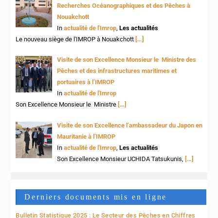
Recherches Océanographiques et des Pêches à
Nouakchott
In
actualité de l'Imrop
,
Les actualités
Le nouveau siège de l'IMROP à Nouakchott
[…]
Visite de son Excellence Monsieur le Ministre des
Pêches et des infrastructures maritimes et
portuaires à l’IMROP
In
actualité de l'Imrop
Son Excellence Monsieur le Ministre
[…]
Visite de son Excellence l’ambassadeur du Japon en
Mauritanie à l’IMROP
In
actualité de l'Imrop
,
Les actualités
Son Excellence Monsieur UCHIDA Tatsukunis,
[…]
Derniers documents mis en ligne
Bulletin Statistique 2025 : Le Secteur des Pêches en Chiffres