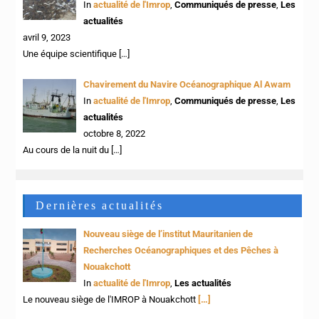
In
actualité de l'Imrop
,
Communiqués de presse
,
Les
actualités
avril 9, 2023
Une équipe scientifique
[…]
Chavirement du Navire Océanographique Al Awam
In
actualité de l'Imrop
,
Communiqués de presse
,
Les
actualités
octobre 8, 2022
Au cours de la nuit du
[…]
Dernières actualités
Nouveau siège de l’institut Mauritanien de
Recherches Océanographiques et des Pêches à
Nouakchott
In
actualité de l'Imrop
,
Les actualités
Le nouveau siège de l'IMROP à Nouakchott
[…]