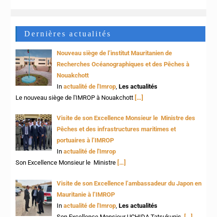
Dernières actualités
Nouveau siège de l’institut Mauritanien de
Recherches Océanographiques et des Pêches à
Nouakchott
In
actualité de l'Imrop
,
Les actualités
Le nouveau siège de l'IMROP à Nouakchott
[…]
Visite de son Excellence Monsieur le Ministre des
Pêches et des infrastructures maritimes et
portuaires à l’IMROP
In
actualité de l'Imrop
Son Excellence Monsieur le Ministre
[…]
Visite de son Excellence l’ambassadeur du Japon en
Mauritanie à l’IMROP
In
actualité de l'Imrop
,
Les actualités
Son Excellence Monsieur UCHIDA Tatsukunis,
[…]